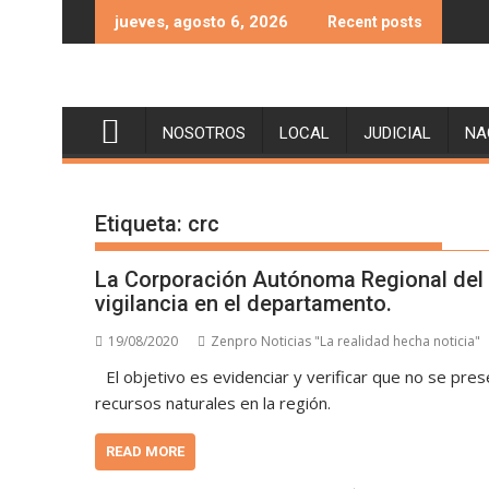
Skip
jueves, agosto 6, 2026
Recent posts
to
content
NOSOTROS
LOCAL
JUDICIAL
NA
Etiqueta:
crc
La Corporación Autónoma Regional del C
vigilancia en el departamento.
19/08/2020
Zenpro Noticias "La realidad hecha noticia"
El objetivo es evidenciar y verificar que no se pre
recursos naturales en la región.
READ MORE