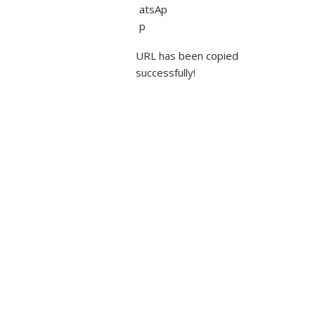
URL has been copied
Set
successfully!
Youtu
be
Chan
nel ID