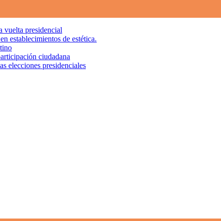
a vuelta presidencial
en establecimientos de estética.
tino
participación ciudadana
las elecciones presidenciales
Set Youtube Channel ID