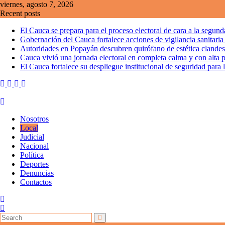
Skip
viernes, agosto 7, 2026
to
Recent posts
content
El Cauca se prepara para el proceso electoral de cara a la segund
Gobernación del Cauca fortalece acciones de vigilancia sanitaria 
Autoridades en Popayán descubren quirófano de estética clandes
Cauca vivió una jornada electoral en completa calma y con alta 
El Cauca fortalece su despliegue institucional de seguridad para 
Nosotros
Local
Judicial
Nacional
Política
Deportes
Denuncias
Contactos