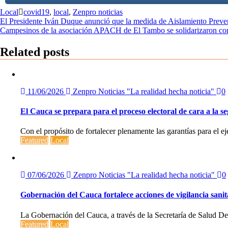
Local
covid19
,
local
,
Zenpro noticias
Navegación
El Presidente Iván Duque anunció que la medida de Aislamiento Preve
Campesinos de la asociación APACH de El Tambo se solidarizaron con 
de
entradas
Related posts
11/06/2026
Zenpro Noticias "La realidad hecha noticia"
0
El Cauca se prepara para el proceso electoral de cara a la s
Con el propósito de fortalecer plenamente las garantías para el ej
Featured
Local
07/06/2026
Zenpro Noticias "La realidad hecha noticia"
0
Gobernación del Cauca fortalece acciones de vigilancia sanita
La Gobernación del Cauca, a través de la Secretaría de Salud De
Featured
Local