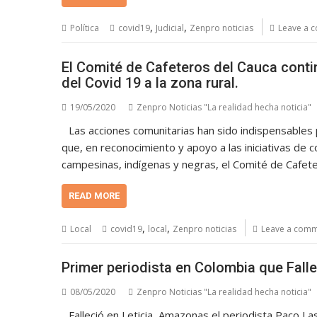
,
,
Política
covid19
Judicial
Zenpro noticias
Leave a 
El Comité de Cafeteros del Cauca conti
del Covid 19 a la zona rural.
19/05/2020
Zenpro Noticias "La realidad hecha noticia"
Las acciones comunitarias han sido indispensables 
que, en reconocimiento y apoyo a las iniciativas de 
campesinas, indígenas y negras, el Comité de Cafete
READ MORE
,
,
Local
covid19
local
Zenpro noticias
Leave a com
Primer periodista en Colombia que Fall
08/05/2020
Zenpro Noticias "La realidad hecha noticia"
Falleció en Leticia, Amazonas el periodista Paco La