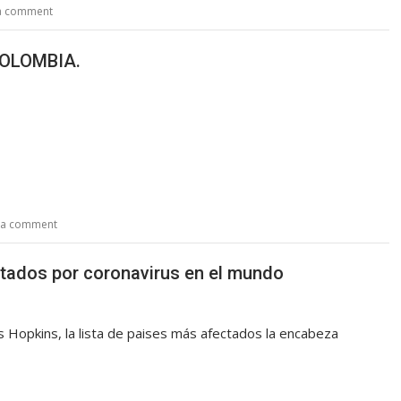
a comment
COLOMBIA.
Set Youtube Channel ID
 a comment
ectados por coronavirus en el mundo
 Hopkins, la lista de paises más afectados la encabeza