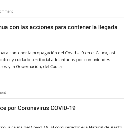
comment
nua con las acciones para contener la llegada
para contener la propagación del Covid -19 en el Cauca, así
control y cuidado territorial adelantadas por comunidades
ros y la Gobernación, del Cauca
ment
ece por Coronavirus COVID-19
sso, a causa del Covid-19. El comunicador era Natural de Pasto,