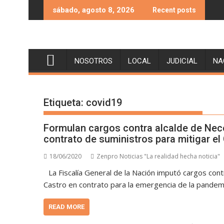
Skip
sábado, agosto 8, 2026
Recent posts
to
content
NOSOTROS
LOCAL
JUDICIAL
NA
Etiqueta:
covid19
Formulan cargos contra alcalde de Neco
contrato de suministros para mitigar el
18/06/2020
Zenpro Noticias "La realidad hecha noticia"
La Fiscalía General de la Nación imputó cargos cont
Castro en contrato para la emergencia de la pandem
READ MORE