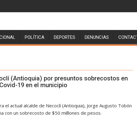
CIONAL
POLÍTICA
DEPORTES
DENUNCIAS
CONTAC
clí (Antioquia) por presuntos sobrecostos en
 Covid-19 en el municipio
ra el actual alcalde de Necoclí (Antioquia), Jorge Augusto Tobón
ia con un sobrecosto de $50 milllones de pesos.