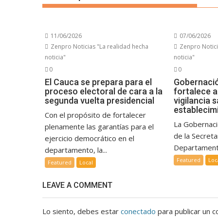
11/06/2026
07/06/2026
Zenpro Noticias "La realidad hecha
Zenpro Notici
noticia"
noticia"
0
0
El Cauca se prepara para el
Gobernació
proceso electoral de cara a la
fortalece 
segunda vuelta presidencial
vigilancia s
establecimi
Con el propósito de fortalecer
La Gobernaci
plenamente las garantías para el
de la Secreta
ejercicio democrático en el
Departamenta
departamento, la...
Featured
Loc
Featured
Local
LEAVE A COMMENT
Lo siento, debes estar
conectado
para publicar un c