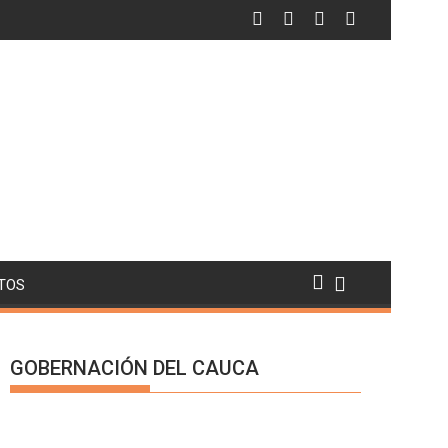
ica.
ófano de estética clandestino
Cauca vivió una jornada electoral en completa 
TOS
GOBERNACIÓN DEL CAUCA