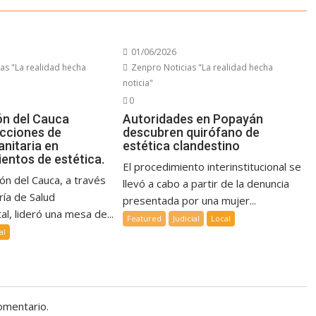
01/06/2026
as "La realidad hecha
Zenpro Noticias "La realidad hecha
noticia"
0
n del Cauca
Autoridades en Popayán
acciones de
descubren quirófano de
anitaria en
estética clandestino
entos de estética.
El procedimiento interinstitucional se
ón del Cauca, a través
llevó a cabo a partir de la denuncia
ría de Salud
presentada por una mujer...
l, lideró una mesa de...
Featured
Judicial
Local
al
omentario.