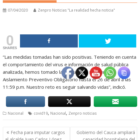
07/04/2020
Zenpro Noticias "La realidad hecha noticia"
0
SHARES
“Las medidas tomadas han sido positivas. Teniendo en cuenta
el comportamiento del virus e información de salud pública
analizada, hemos tomado la decisión de mantener el
Aislamiento Preventivo Obligatorio hasta el 26 de abril a las
11:59 p.m. Nuestro reto es seguir salvando vidas”, indicó.
,
,
Nacional
covid19
Nacional
Zenpro noticias
Navegación
Fecha para imputar cargos
Gobierno del Cauca ampliará
de
al alcalde Juan Carlos López
capacidad hospitalaria del