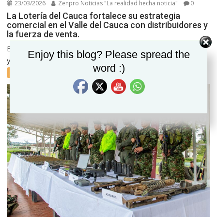
23/03/2026
Zenpro Noticias "La realidad hecha noticia"
0
La Lotería del Cauca fortalece su estrategia
comercial en el Valle del Cauca con distribuidores y
la fuerza de venta.
En el marco de su estrategia de fortalecimiento institucional
Set Youtube Channel ID
Enjoy this blog? Please spread the
y crecimiento a nivel nacional, la Lotería...
word :)
Featured
Local
Nacional