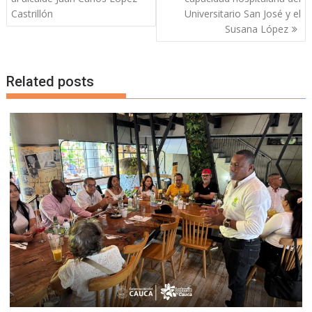
entradas
Castrillón
Universitario San José y el
Susana López
Related posts