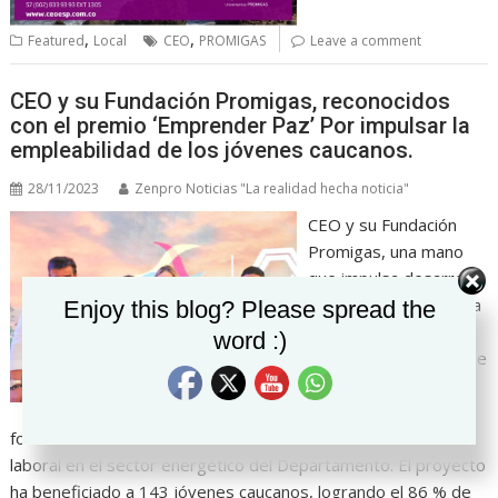
,
,
Featured
Local
CEO
PROMIGAS
Leave a comment
CEO y su Fundación Promigas, reconocidos
con el premio ‘Emprender Paz’ Por impulsar la
empleabilidad de los jóvenes caucanos.
28/11/2023
Zenpro Noticias "La realidad hecha noticia"
CEO y su Fundación
Promigas, una mano
que impulsa desarrollo
Set Youtube Channel ID
en el Cauca: la iniciativa
Enjoy this blog? Please spread the
‘Soy TEC 4.0’, en
word :)
alianza con el centro de
capacitación Don
Bosco, busca la
formación de técnicos electricistas de cara a su inserción
laboral en el sector energético del Departamento. El proyecto
ha beneficiado a 143 jóvenes caucanos, logrando el 86 % de