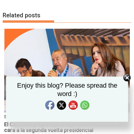
Related posts
Set Youtube Channel ID
Enjoy this blog? Please spread the
word :)
11/06/2026
Zenpro Noticias "La realidad hecha noticia"
0
El Cauca se prepara para el proceso electoral de
cara a la segunda vuelta presidencial