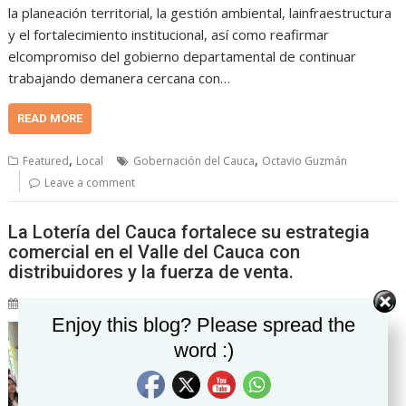
la planeación territorial, la gestión ambiental, lainfraestructura
y el fortalecimiento institucional, así como reafirmar
elcompromiso del gobierno departamental de continuar
trabajando demanera cercana con…
READ MORE
,
,
Featured
Local
Gobernación del Cauca
Octavio Guzmán
Leave a comment
La Lotería del Cauca fortalece su estrategia
comercial en el Valle del Cauca con
distribuidores y la fuerza de venta.
23/03/2026
Zenpro Noticias "La realidad hecha noticia"
Set Youtube Channel ID
Enjoy this blog? Please spread the
En el marco de su
word :)
estrategia de
fortalecimiento
institucional y