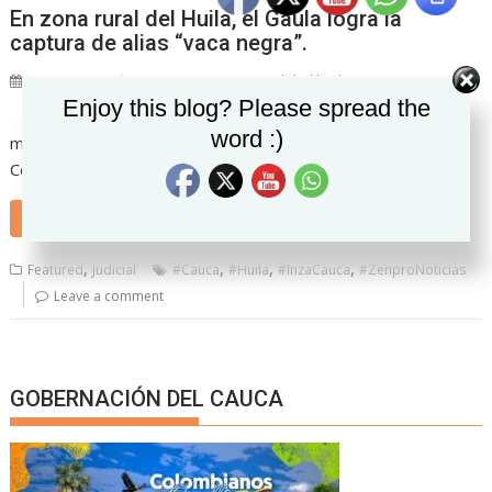
En zona rural del Huila, el Gaula logra la
captura de alias “vaca negra”.
11/05/2021
Zenpro Noticias "La realidad hecha noticia"
Set Youtube Channel ID
Enjoy this blog? Please spread the
Este sujeto sería la
word :)
mano derecha de alias “Rodrigo” cabecilla de la Quinta
Comisión de la Dagoberto Ramos FARC-EP
READ MORE
,
,
,
,
Featured
Judicial
#Cauca
#Huila
#InzaCauca
#ZenproNoticias
Leave a comment
GOBERNACIÓN DEL CAUCA