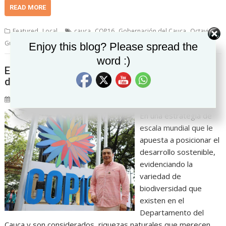
READ MORE
,
,
,
,
Featured
Local
cauca
COP16
Gobernación del Cauca
Octavio
Set Youtube Channel ID
Guzmán
Leave a comment
Enjoy this blog? Please spread the
word :)
El Cauca se potencializa en la COP16, el
desafío es construir la paz con naturaleza.
24/10/2024
Zenpro Noticias "La realidad hecha noticia"
En una estrategia de
escala mundial que le
apuesta a posicionar el
desarrollo sostenible,
evidenciando la
variedad de
biodiversidad que
existen en el
Departamento del
Cauca y son considerados riquezas naturales que merecen