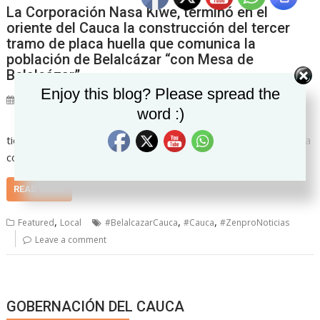
La Corporación Nasa Kiwe, terminó en el
oriente del Cauca la construcción del tercer
tramo de placa huella que comunica la
población de Belalcázar “con Mesa de
Belalcázar”.
Set Youtube Channel ID
Enjoy this blog? Please spread the
13/04/2021
Zenpro Noticias "La realidad hecha noticia"
word :)
Belalcázar Cauca ya
tiene vía con placa huella que garantiza ruta de evacuación a la
comunidad.
READ MORE
,
,
,
Featured
Local
#BelalcazarCauca
#Cauca
#ZenproNoticias
Leave a comment
GOBERNACIÓN DEL CAUCA