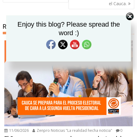
el Cauca.
Set Youtube Channel ID
Enjoy this blog? Please spread the
Related posts
word :)
11/06/2026
Zenpro Noticias "La realidad hecha noticia"
0