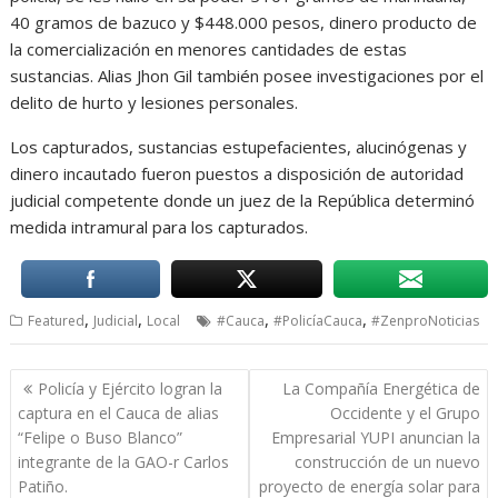
40 gramos de bazuco y $448.000 pesos, dinero producto de
la comercialización en menores cantidades de estas
sustancias. Alias Jhon Gil también posee investigaciones por el
delito de hurto y lesiones personales.
Los capturados, sustancias estupefacientes, alucinógenas y
dinero incautado fueron puestos a disposición de autoridad
judicial competente donde un juez de la República determinó
medida intramural para los capturados.
,
,
,
,
Featured
Judicial
Local
#Cauca
#PolicíaCauca
#ZenproNoticias
Navegación
Policía y Ejército logran la
La Compañía Energética de
de
captura en el Cauca de alias
Occidente y el Grupo
entradas
“Felipe o Buso Blanco”
Empresarial YUPI anuncian la
integrante de la GAO-r Carlos
construcción de un nuevo
Patiño.
proyecto de energía solar para