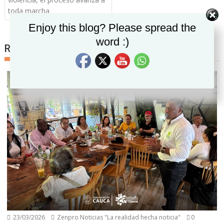
toda marcha
Set Youtube Channel ID
Enjoy this blog? Please spread the
word :)
Related posts
23/03/2026
Zenpro Noticias "La realidad hecha noticia"
0