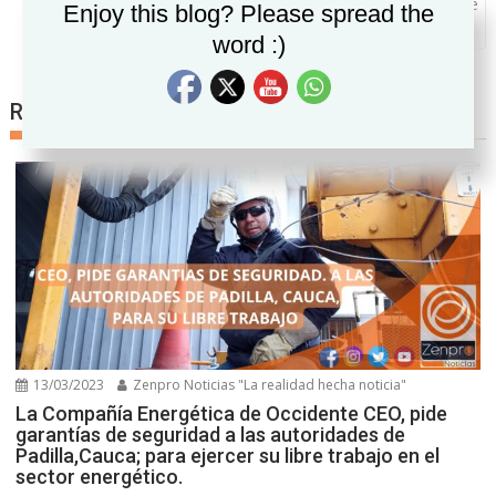
entradas
a estadounidenses ante
Set Youtube Channel ID
Enjoy this blog? Please spread the
COVID-19
word :)
Related posts
13/03/2023
Zenpro Noticias "La realidad hecha noticia"
La Compañía Energética de Occidente CEO, pide
garantías de seguridad a las autoridades de
Padilla,Cauca; para ejercer su libre trabajo en el
sector energético.