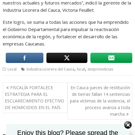
nuestros actuales y futuros mercados”, indicó la gerente de la
Industria Licorera del Cauca, Victoria Feuillet.
Este logro, se suma a todas las acciones que ha emprendido
el Gobierno Departamental para impulsar la reactivación
económica de la región, y fortalecer el desarrollo de las
empresas Caucanas.
,
,
Local
Industria Licorera del Cauca
local
zenpronoticias
Navegación
FISCALÍA FORTALECE
En Cauca jueces de restitución
de
ESTRATEGIA PARA EL
de tierras fallan 14 sentencias
entradas
ESCLARECIMIENTO EFECTIVO
para víctimas de la violencia, el
DE HOMICIDIOS EN EL PAÍS
proceso avanza a toda
marcha
Set Youtube Channel ID
Enjoy this blog? Please spread the