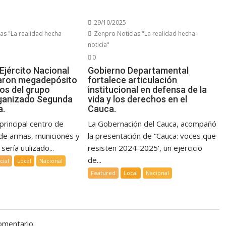
29/10/2025
as "La realidad hecha
Zenpro Noticias "La realidad hecha
noticia"
0
Ejército Nacional
Gobierno Departamental
aron megadepósito
fortalece articulación
vos del grupo
institucional en defensa de la
ganizado Segunda
vida y los derechos en el
a.
Cauca.
 principal centro de
La Gobernación del Cauca, acompañó
 de armas, municiones y
la presentación de “Cauca: voces que
sería utilizado...
resisten 2024-2025’, un ejercicio
de...
cial
Local
Nacional
Featured
Local
Nacional
omentario.