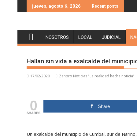
Skip
jueves, agosto 6, 2026
Recent posts
to
content
NOSOTROS
LOCAL
JUDICIAL
NA
Hallan sin vida a exalcalde del municip
17/02/2020
Zenpro Noticias "La realidad hecha noticia"
0
Share
SHARES
Un exalcalde del municipio de Cumbal, sur de Nariño