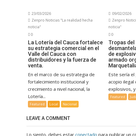
23/03/2026
09/02/2026
Zenpro Noticias "La realidad hecha
Zenpro Notici
noticia"
noticia"
0
0
La Lotería del Cauca fortalece
Tropas del 
su estrategia comercial en el
desmantel
Valle del Cauca con
de explosi
distribuidores y la fuerza de
armado or
venta.
Marquetali
En el marco de su estrategia de
Este sería el
fortalecimiento institucional y
acopio ilegal
crecimiento a nivel nacional, la
explosivos, y 
Lotería...
Featured
Judi
Featured
Local
Nacional
LEAVE A COMMENT
Lo siento, debes estar
conectado
para publicar un c