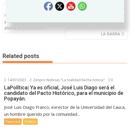
Navegación
Industria Licorera del Cauca
ARMADA DE COLOMBIA
de
CONTINÚA APOYANDO A LAS
implementó exigente
entradas
COMUNIDADES DE
protocolo de bioseguridad en
JUANCHACO , LADRILLEROS Y
planta de producción
LA BARRA
Related posts
14/07/2023
Zenpro Noticias "La realidad hecha noticia"
0
LaPolítica| Ya es oficial, José Luis Diago será el
candidato del Pacto Histórico, para el municipio de
Popayán.
José Luis Diago Franco, exrector de la Universidad del Cauca,
un hombre querido por la comunidad...
Featured
Política