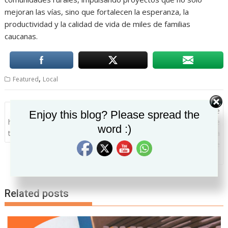
mejoran las vías, sino que fortalecen la esperanza, la
productividad y la calidad de vida de miles de familias
caucanas.
,
Featured
Local
Navegación
La Gobernación del Cauca
El Departamento del cauca se
Set Youtube Channel ID
Enjoy this blog? Please spread the
de
habilita el pago en línea para el
encuentra listo con su Plan de
word :)
entradas
trámite de pasaportes.
Respuesta a Emergencias para
la jornada electoral del 31 de
mayo.
Related posts