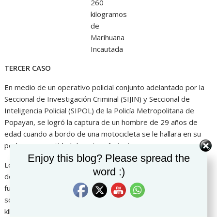
260
kilogramos
de
Marihuana
Incautada
TERCER CASO
En medio de un operativo policial conjunto adelantado por la
Seccional de Investigación Criminal (SIJIN) y Seccional de
Inteligencia Policial (SIPOL) de la Policía Metropolitana de
Popayan, se logró la captura de un hombre de 29 años de
edad cuando a bordo de una motocicleta se le hallara en su
poder gran cantidad de estupefacientes.
Set Youtube Channel ID
Enjoy this blog? Please spread the
Los hechos se presentaron en el Barrio Valle del Ortigal,
word :)
donde gracias a las labores de inteligencia, el indiciado quien
fue identificado como Juan Gabriel Hurtado Cuta, fue
sorprendido por los uniformados transportando seis
kilogramos de marihuana tipo creepy.