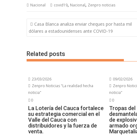
,
,
Nacional
covid19
Nacional
Zenpro noticias
N
Casa Blanca analiza enviar cheques por hasta mil
a
dólares a estadounidenses ante COVID-19
v
e
Related posts
g
a
c
i
23/03/2026
09/02/2026
Zenpro Noticias "La realidad hecha
Zenpro Notici
ó
noticia"
noticia"
n
0
0
d
La Lotería del Cauca fortalece
Tropas del 
e
su estrategia comercial en el
desmantel
e
Valle del Cauca con
de explosi
distribuidores y la fuerza de
armado or
n
venta.
Marquetali
t