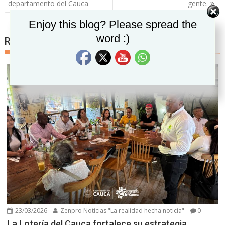
departamento del Cauca
gente.
Set Youtube Channel ID
Enjoy this blog? Please spread the
word :)
Related posts
23/03/2026
Zenpro Noticias "La realidad hecha noticia"
0
La Lotería del Cauca fortalece su estrategia