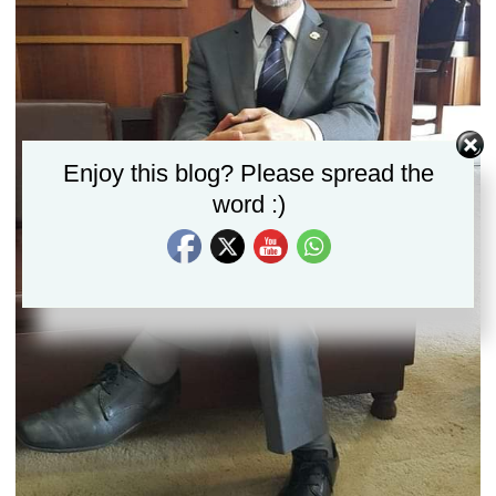
Set Youtube Channel ID
Enjoy this blog? Please spread the
word :)