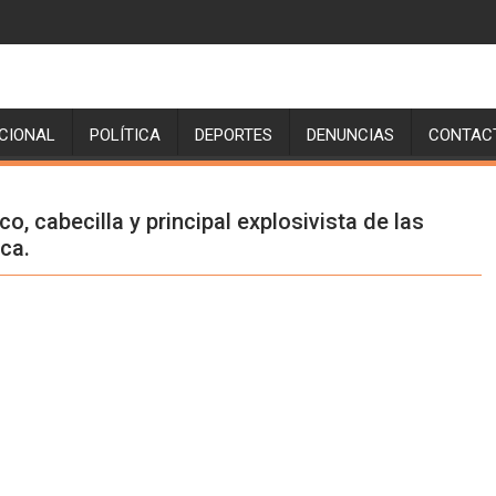
CIONAL
POLÍTICA
DEPORTES
DENUNCIAS
CONTAC
o, cabecilla y principal explosivista de las
ca.
Set Youtube Channel ID