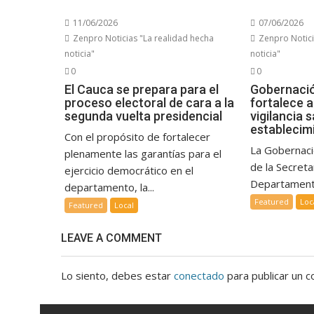
11/06/2026
07/06/2026
Zenpro Noticias "La realidad hecha
Zenpro Notici
noticia"
noticia"
0
0
El Cauca se prepara para el
Gobernació
proceso electoral de cara a la
fortalece 
segunda vuelta presidencial
vigilancia s
establecimi
Con el propósito de fortalecer
La Gobernaci
plenamente las garantías para el
de la Secreta
ejercicio democrático en el
Departamenta
departamento, la...
Featured
Loc
Featured
Local
LEAVE A COMMENT
Lo siento, debes estar
conectado
para publicar un c