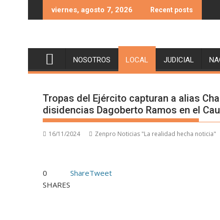
Skip
viernes, agosto 7, 2026
Recent posts
to
content
NOSOTROS
LOCAL
JUDICIAL
NA
Tropas del Ejército capturan a alias Chac
disidencias Dagoberto Ramos en el Cau
16/11/2024
Zenpro Noticias "La realidad hecha noticia"
0
Share
Tweet
SHARES