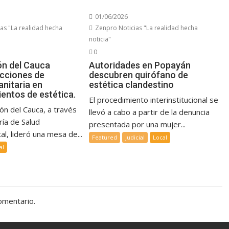
01/06/2026
as "La realidad hecha
Zenpro Noticias "La realidad hecha
noticia"
0
n del Cauca
Autoridades en Popayán
acciones de
descubren quirófano de
anitaria en
estética clandestino
entos de estética.
El procedimiento interinstitucional se
ón del Cauca, a través
llevó a cabo a partir de la denuncia
ría de Salud
presentada por una mujer...
l, lideró una mesa de...
Featured
Judicial
Local
al
omentario.