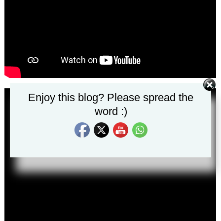
Set Youtube Channel ID
Enjoy this blog? Please spread the
word :)