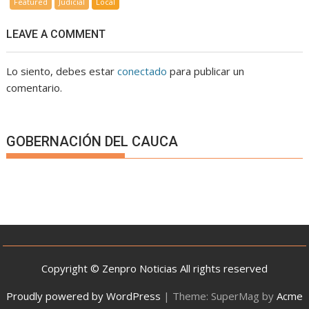
Featured
Judicial
Local
LEAVE A COMMENT
Lo siento, debes estar
conectado
para publicar un
comentario.
GOBERNACIÓN DEL CAUCA
Copyright © Zenpro Noticias All rights reserved
Proudly powered by WordPress
|
Theme: SuperMag by
Acme