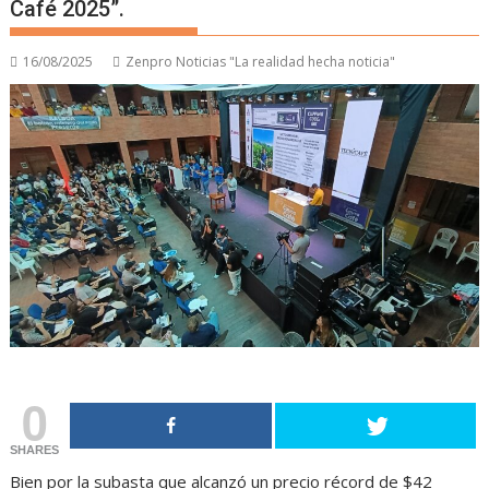
Café 2025”.
16/08/2025
Zenpro Noticias "La realidad hecha noticia"
0
SHARES
Bien por la subasta que alcanzó un precio récord de $42