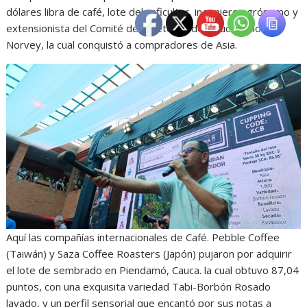
dólares libra de café, lote del caficultor, ingeniero agrónomo y
extensionista del Comité de Cafeteros del Cauca, Dilio
Norvey, la cual conquistó a compradores de Asia.
Aquí las compañías internacionales de Café. Pebble Coffee
(Taiwán) y Saza Coffee Roasters (Japón) pujaron por adquirir
el lote de sembrado en Piendamó, Cauca. la cual obtuvo 87,04
puntos, con una exquisita variedad Tabi-Borbón Rosado
lavado, y un perfil sensorial que encantó por sus notas a