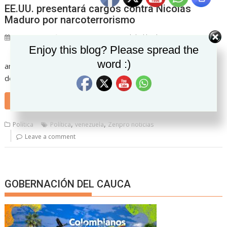
EE.UU. presentará cargos contra Nicolás
Maduro por narcoterrorismo
27/03/2020
Zenpro Noticias "La realidad hecha noticia"
Set Youtube Channel ID
Enjoy this blog? Please spread the
Gobierno de EE.UU.
word :)
anunciará este jueves cargos criminales contra el presidente
de Venezuela, Nicolás Maduro,
READ MORE
,
,
Política
Política
venezuela
Zenpro noticias
Leave a comment
GOBERNACIÓN DEL CAUCA