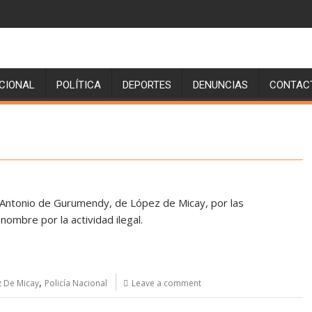
CIONAL
POLÍTICA
DEPORTES
DENUNCIAS
CONTAC
Set Youtube Channel ID
n Antonio de Gurumendy, de López de Micay, por las
nombre por la actividad ilegal.
,
 De Micay
Policía Nacional
Leave a comment