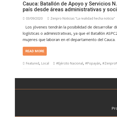
Cauca: Batallón de Apoyo y Servicios N.
país desde áreas administrativas y soci
03/09/2020
Zenpro Noticias "La realidad hecha noticia"
Los jóvenes tendrán la posibilidad de desarrollar 
logísticas o administrativas, ya que el Batallón ASP
mujeres que laboran en el departamento del Cauca.
READ MORE
,
,
,
Featured
Local
#Ejército Nacional
#Popayán
#ZenproN
Pr