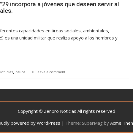
°29 incorpora a jóvenes que deseen servir al
ales.
diferentes capacidades en áreas sociales, ambientales,
C29 es una unidad militar que realiza apoyo a los hombres y
,
otiicias
cauca
Leave a comment
Copyright © Zenpro Noticias All rights reserved
oudly powered by WordPress
|
Theme: SuperMag by
Acme The