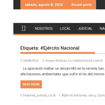
Skip
sábado, agosto 8, 2026
Recent posts
to
content
NOSOTROS
LOCAL
JUDICIAL
NA
Etiqueta:
#Ejército Nacional
04/08/2024
Zenpro Noticias "La realidad hecha noticia"
La operación militar se desarrolló en la vereda Sa
afectaciones ambientales que sufre el río del mismo 
READ MORE
,
,
,
,
Featured
Judicial
Local
#Ejército Nacional
cauca
López