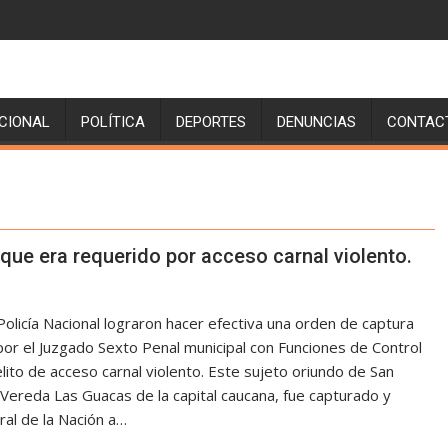
CIONAL
POLÍTICA
DEPORTES
DENUNCIAS
CONTAC
Set Youtube Channel ID
 que era requerido por acceso carnal violento.
licía Nacional lograron hacer efectiva una orden de captura
por el Juzgado Sexto Penal municipal con Funciones de Control
lito de acceso carnal violento. Este sujeto oriundo de San
la Vereda Las Guacas de la capital caucana, fue capturado y
ral de la Nación a…