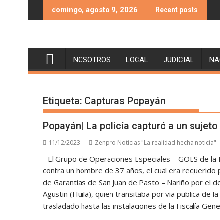
Skip
domingo, agosto 9, 2026
Recent posts
to
content
NOSOTROS
LOCAL
JUDICIAL
NA
Etiqueta:
Capturas Popayán
Popayán| La policía capturó a un sujeto
11/12/2023
Zenpro Noticias "La realidad hecha noticia"
El Grupo de Operaciones Especiales – GOES de la Po
contra un hombre de 37 años, el cual era requerido 
de Garantías de San Juan de Pasto – Nariño por el de
Agustín (Huila), quien transitaba por vía pública de 
trasladado hasta las instalaciones de la Fiscalía Gene