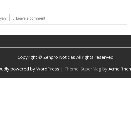
yán
Leave a comment
Copyright © Zenpro Noticias All rights reserved
oudly powered by WordPress
|
Theme: SuperMag by
Acme The