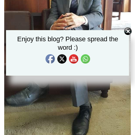
Set Youtube Channel ID
Enjoy this blog? Please spread the
word :)