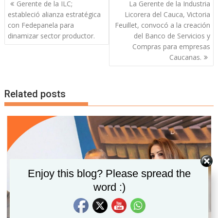
Navegación
Gerente de la ILC;
La Gerente de la Industria
de
estableció alianza estratégica
Licorera del Cauca, Victoria
entradas
con Fedepanela para
Feuillet, convocó a la creación
dinamizar sector productor.
del Banco de Servicios y
Compras para empresas
Caucanas.
Related posts
Set Youtube Channel ID
Enjoy this blog? Please spread the
word :)