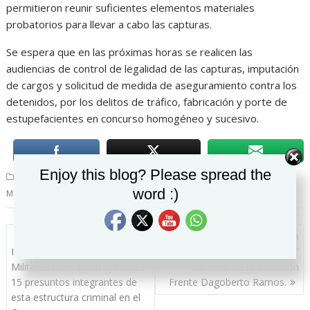
permitieron reunir suficientes elementos materiales
probatorios para llevar a cabo las capturas.
Se espera que en las próximas horas se realicen las
audiencias de control de legalidad de las capturas, imputación
de cargos y solicitud de medida de aseguramiento contra los
detenidos, por los delitos de tráfico, fabricación y porte de
estupefacientes en concurso homogéneo y sucesivo.
Set Youtube Channel ID
Enjoy this blog? Please spread the
,
,
,
,
Featured
Judicial
Local
Ejército Nacional
Policía Cauca
Policía
word :)
Metropolitana de Popayán
Navegación
Golpe a disidencias de alias
Autoridades lograron la
de
Iván Mordisco: Fuerzas
captura de Alias “Jhon Maro”
entradas
Militares neutralizan al menos
cabecilla de la Comisión
15 presuntos integrantes de
Frente Dagoberto Ramos.
esta estructura criminal en el