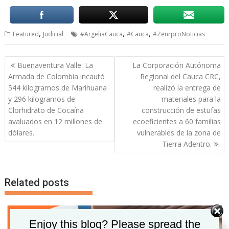
,
,
,
Featured
Judicial
#ArgeliaCauca
#Cauca
#ZenrproNoticias
Navegación
Buenaventura Valle: La
La Corporación Autónoma
de
Armada de Colombia incautó
Regional del Cauca CRC,
entradas
544 kilogramos de Marihuana
realizó la entrega de
y 296 kilogramos de
materiales para la
Clorhidrato de Cocaína
construcción de estufas
avaluados en 12 millones de
ecoeficientes a 60 familias
dólares.
vulnerables de la zona de
Tierra Adentro.
Related posts
Set Youtube Channel ID
Enjoy this blog? Please spread the