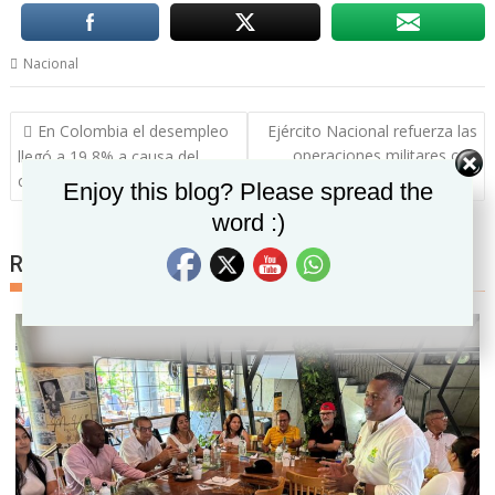
Nacional
Navegación
En Colombia el desempleo
Ejército Nacional refuerza las
de
operaciones militares con
llegó a 19,8% a causa del
entradas
binomios caninos
coronavirus
Set Youtube Channel ID
Enjoy this blog? Please spread the
word :)
Related posts