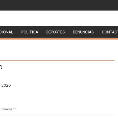
CIONAL
POLÍTICA
DEPORTES
DENUNCIAS
CONTAC
Set Youtube Channel ID
D
 2020
a comment