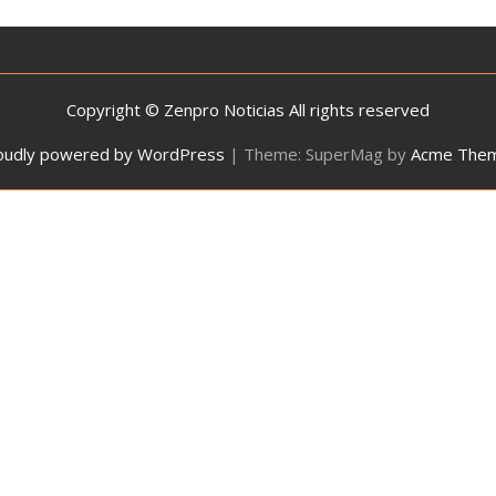
Copyright © Zenpro Noticias All rights reserved
oudly powered by WordPress
|
Theme: SuperMag by
Acme The