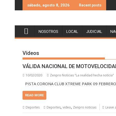
Skip
sábado, agosto 8, 2026
Recent posts
to
content
NOSOTROS
LOCAL
JUDICIAL
NA
Vídeos
VÁLIDA NACIONAL DE MOTOVELOCIDA
10/02/2020
Zenpro Noticias "La realidad hecha noticia"
PISTA CORONA CLUB XTREME PARK 09 FEBRERO
READ MORE
,
,
Deportes
Deportes
video
Zenpro noticias
Leave 